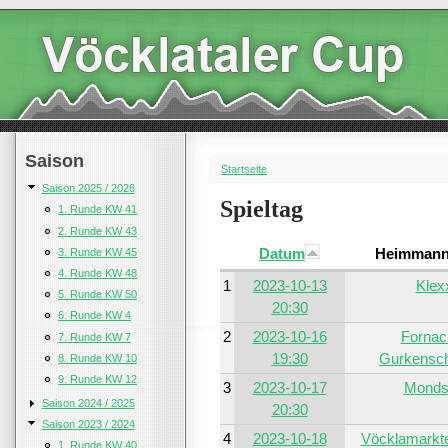
Saison
Startseite
Saison 2025 / 2026
Spieltag
1. Runde KW 41
2. Runde KW 43
Datum
Heimmann
3. Runde KW 45
4. Runde KW 48
1
2023-10-13
Klex
5. Runde KW 50
20:30
6. Runde KW 4
2
2023-10-16
Fornac
7. Runde KW 7
19:30
Gurkensc
8. Runde KW 10
9. Runde KW 12
3
2023-10-17
Monds
Saison 2024 / 2025
20:30
Saison 2023 / 2024
4
2023-10-18
Vöcklamarkt
1. Runde KW 40