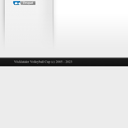
Vöcklataler Volleyball Cup (c) 2005 - 2023