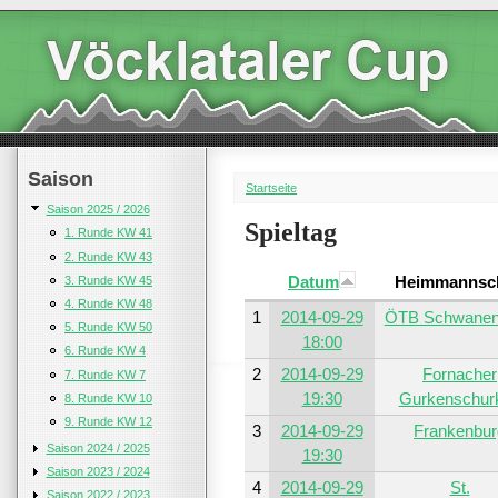
Saison
Startseite
Saison 2025 / 2026
Spieltag
1. Runde KW 41
2. Runde KW 43
Datum
Heimmannsch
3. Runde KW 45
4. Runde KW 48
1
2014-09-29
ÖTB Schwanen
5. Runde KW 50
18:00
6. Runde KW 4
2
2014-09-29
Fornacher
7. Runde KW 7
19:30
Gurkenschur
8. Runde KW 10
9. Runde KW 12
3
2014-09-29
Frankenbur
Saison 2024 / 2025
19:30
Saison 2023 / 2024
4
2014-09-29
St.
Saison 2022 / 2023