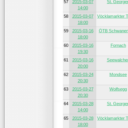
57
2015-03-07
St. George
14:00
58
2015-03-07
Vöcklamarkter 
18:00
59
2015-03-16
ÖTB Schwanen
18:00
60
2015-03-16
Fornach
19:30
61
2015-03-16
Seewalche
20:00
62
2015-03-24
Mondsee
20:30
63
2015-03-27
Wolfsegg
20:30
64
2015-03-28
St. George
14:00
65
2015-03-28
Vöcklamarkter 
18:00