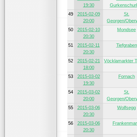
19:30
Gurkenschur
49
2015-02-09
St.
20:00
Georgen/Ober
50
2015-02-10
Mondsee
20:30
51
2015-02-11
Tiefgraben
20:30
52
2015-02-21
Vöcklamarkter 
18:00
53
2015-03-02
Fornach
19:30
54
2015-03-02
St.
20:00
Georgen/Ober
55
2015-03-06
Wolfsegg
20:30
56
2015-03-06
Frankenmar
20:30