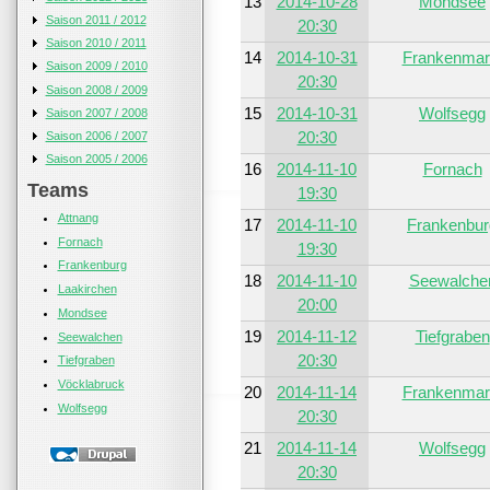
13
2014-10-28
Mondsee
Saison 2011 / 2012
20:30
Saison 2010 / 2011
14
2014-10-31
Frankenmar
Saison 2009 / 2010
20:30
Saison 2008 / 2009
15
2014-10-31
Wolfsegg
Saison 2007 / 2008
20:30
Saison 2006 / 2007
Saison 2005 / 2006
16
2014-11-10
Fornach
Teams
19:30
Attnang
17
2014-11-10
Frankenbur
Fornach
19:30
Frankenburg
18
2014-11-10
Seewalche
Laakirchen
20:00
Mondsee
19
2014-11-12
Tiefgraben
Seewalchen
20:30
Tiefgraben
Vöcklabruck
20
2014-11-14
Frankenmar
Wolfsegg
20:30
21
2014-11-14
Wolfsegg
20:30