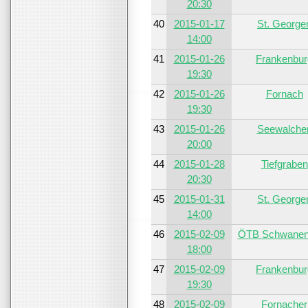
20:30
40
2015-01-17
St. George
14:00
41
2015-01-26
Frankenbur
19:30
42
2015-01-26
Fornach
19:30
43
2015-01-26
Seewalche
20:00
44
2015-01-28
Tiefgraben
20:30
45
2015-01-31
St. George
14:00
46
2015-02-09
ÖTB Schwanen
18:00
47
2015-02-09
Frankenbur
19:30
48
2015-02-09
Fornacher