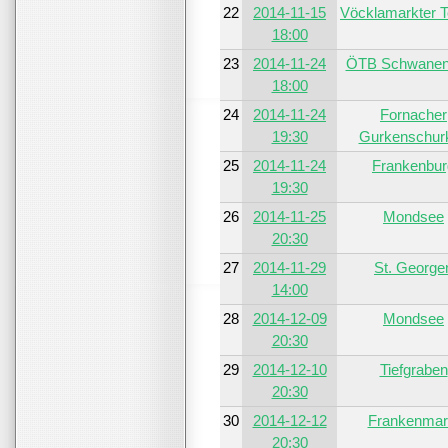
22
2014-11-15
Vöcklamarkter 
18:00
23
2014-11-24
ÖTB Schwanen
18:00
24
2014-11-24
Fornacher
19:30
Gurkenschur
25
2014-11-24
Frankenbur
19:30
26
2014-11-25
Mondsee
20:30
27
2014-11-29
St. George
14:00
28
2014-12-09
Mondsee
20:30
29
2014-12-10
Tiefgraben
20:30
30
2014-12-12
Frankenmar
20:30