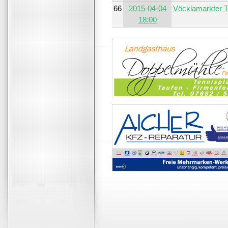
66
2015-04-04
Vöcklamarkter 
18:00