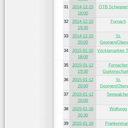
31
2014-12-15
ÖTB Schwanen
18:00
32
2014-12-15
Fornach
19:30
33
2014-12-15
St.
20:00
Georgen/Ober
34
2015-01-10
Vöcklamarkter 
18:00
35
2015-01-12
Fornacher
19:30
Gurkenschur
36
2015-01-12
St.
20:00
Georgen/Ober
37
2015-01-12
Seewalche
20:00
38
2015-01-16
Wolfsegg
20:30
39
2015-01-16
Frankenmar