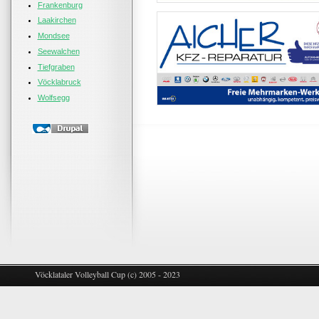
Frankenburg
Laakirchen
Mondsee
Seewalchen
Tiefgraben
Vöcklabruck
Wolfsegg
Vöcklataler Volleyball Cup (c) 2005 - 2023