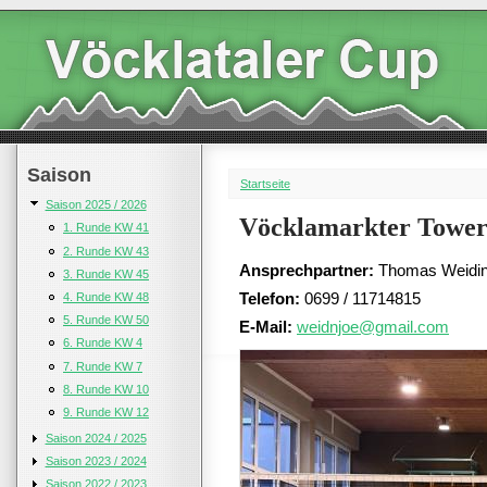
Saison
Startseite
Saison 2025 / 2026
Vöcklamarkter Tower
1. Runde KW 41
2. Runde KW 43
Ansprechpartner:
Thomas Weidin
3. Runde KW 45
Telefon:
0699 / 11714815
4. Runde KW 48
5. Runde KW 50
E-Mail:
weidnjoe@gmail.com
6. Runde KW 4
7. Runde KW 7
8. Runde KW 10
9. Runde KW 12
Saison 2024 / 2025
Saison 2023 / 2024
Saison 2022 / 2023