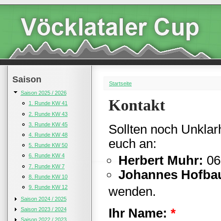
Saison
Startseite
Saison 2025 / 2026
Kontakt
1. Runde KW 41
2. Runde KW 43
3. Runde KW 45
Sollten noch Unklar
4. Runde KW 48
euch an:
5. Runde KW 50
6. Runde KW 4
Herbert Muhr:
06
7. Runde KW 7
Johannes Hofba
8. Runde KW 10
9. Runde KW 12
wenden.
Saison 2024 / 2025
Ihr Name:
*
Saison 2023 / 2024
Saison 2022 / 2023