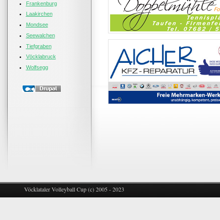
Frankenburg
Laakirchen
Mondsee
Seewalchen
Tiefgraben
Vöcklabruck
Wolfsegg
Vöcklataler Volleyball Cup (c) 2005 - 2023