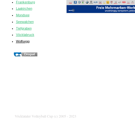
Frankenburg
Laakirchen
Mondsee
Seewalchen
Tiefgraben
Vöcklabruck
Wolfsegg
Vöcklataler Volleyball Cup (c) 2005 - 2023