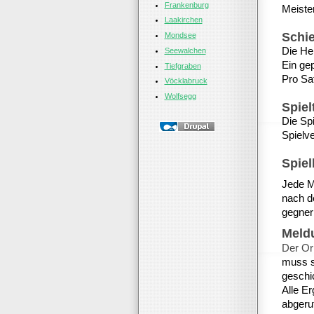
Frankenburg
Meiste
Laakirchen
Schie
Mondsee
Die He
Seewalchen
Ein gep
Tiefgraben
Pro Sa
Vöcklabruck
Wolfsegg
Spie
Die Sp
Spielv
Spiel
Jede Ma
nach d
gegner
Meld
Der Ori
muss s
geschi
Alle E
abgeru