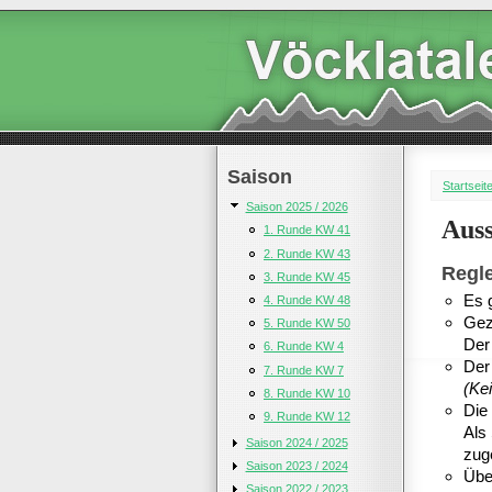
Saison
Startseit
Saison 2025 / 2026
Aus
1. Runde KW 41
2. Runde KW 43
Regl
3. Runde KW 45
Es 
4. Runde KW 48
Gez
5. Runde KW 50
Der
6. Runde KW 4
Der
7. Runde KW 7
(Ke
8. Runde KW 10
Die
9. Runde KW 12
Als 
Saison 2024 / 2025
zug
Saison 2023 / 2024
Über
Saison 2022 / 2023