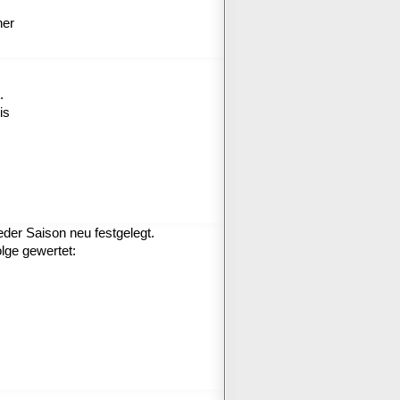
ner
.
is
der Saison neu festgelegt.
olge gewertet: