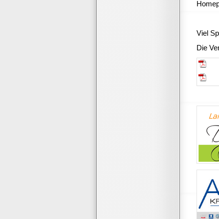
Homep
Viel S
Die Ver