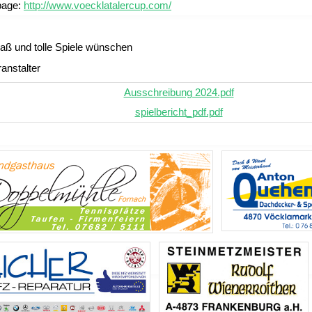
age:
http://www.voecklatalercup.com/
paß und tolle Spiele wünschen
anstalter
Ausschreibung 2024.pdf
spielbericht_pdf.pdf