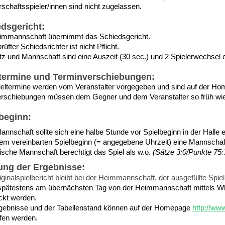
rschaftsspieler/innen sind nicht zugelassen.
dsgericht:
immannschaft übernimmt das Schiedsgericht.
rüfter Schiedsrichter ist nicht Pflicht.
tz und Mannschaft sind eine Auszeit (30 sec.) und 2 Spielerwechsel e
ltermine und Terminverschiebungen:
ieltermine werden vom Veranstalter vorgegeben und sind auf der Hom
erschiebungen müssen dem Gegner und dem Veranstalter so früh wi
beginn:
nnschaft sollte sich eine halbe Stunde vor Spielbeginn in der Halle e
em vereinbarten Spielbeginn (= angegebene Uhrzeit) eine Mannschaft 
ische Mannschaft berechtigt das Spiel als w.o.
(Sätze 3:0/Punkte 75
ung der Ergebnisse:
ginalspielbericht bleibt bei der Heimmannschaft, der ausgefüllte Spiel
pätestens am übernächsten Tag von der Heimmannschaft mittels 
ckt werden.
rgebnisse und der Tabellenstand können auf der Homepage
http://ww
fen werden.