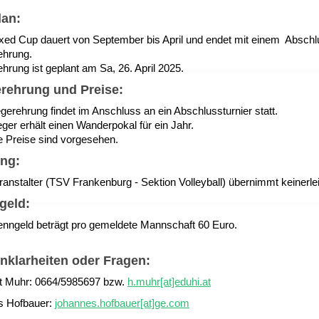
lan:
xed Cup dauert von September bis April und endet mit einem Abschl
ehrung.
hrung ist geplant am Sa, 26. April 2025
.
rehrung und Preise:
gerehrung findet im Anschluss an ein Abschlussturnier statt.
ger erhält einen Wanderpokal für ein Jahr.
e Preise sind vorgesehen.
ung:
ranstalter (TSV Frankenburg - Sektion Volleyball) übernimmt keinerle
geld:
nngeld beträgt pro gemeldete Mannschaft 60 Euro.
nklarheiten oder Fragen:
t Muhr: 0664/5985697 bzw.
h.muhr[at]eduhi.at
s Hofbauer:
johannes.hofbauer[at]ge.com