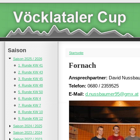
Saison
Startseite
Saison 2025 / 2026
Fornach
1. Runde KW 41
2. Runde KW 43
Ansprechpartner:
David Nussba
3. Runde KW 45
Telefon:
0680 / 2359525
4. Runde KW 48
5. Runde KW 50
E-Mail:
d.nussbaumer95@gmx.at
6. Runde KW 4
7. Runde KW 7
8. Runde KW 10
9. Runde KW 12
Saison 2024 / 2025
Saison 2023 / 2024
Saison 2022 / 2023