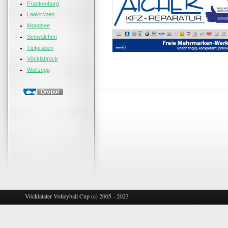
Frankenburg
Laakirchen
Mondsee
Seewalchen
Tiefgraben
Vöcklabruck
Wolfsegg
Vöcklataler Volleyball Cup (c) 2005 - 2023