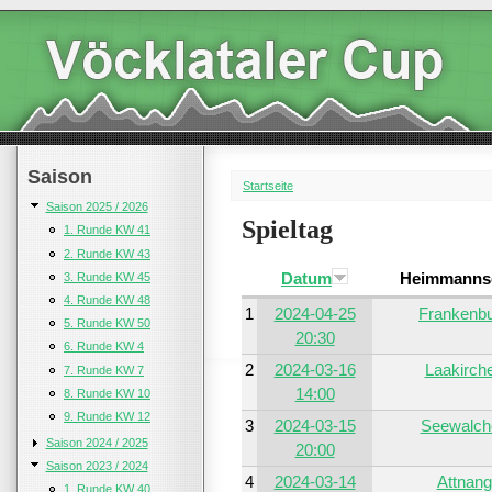
Saison
Startseite
Saison 2025 / 2026
Spieltag
1. Runde KW 41
2. Runde KW 43
Datum
Heimmannsc
3. Runde KW 45
4. Runde KW 48
1
2024-04-25
Frankenb
5. Runde KW 50
20:30
6. Runde KW 4
2
2024-03-16
Laakirch
7. Runde KW 7
14:00
8. Runde KW 10
9. Runde KW 12
3
2024-03-15
Seewalch
Saison 2024 / 2025
20:00
Saison 2023 / 2024
4
2024-03-14
Attnang
1. Runde KW 40