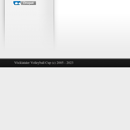
Vöcklataler Volleyball Cup (c) 2005 - 2023